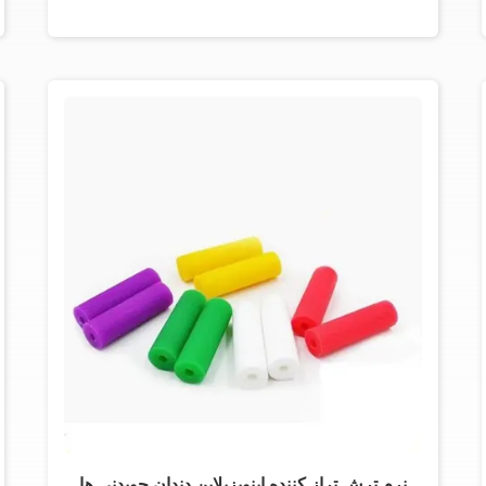
نرم ترش تراز کننده اینویزیلاین دندان جویدنی ها