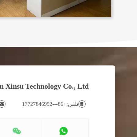
ما فراهم می کنیم
 Xinsu Technology Co., Ltd.
بهترین خدمات!
تلفن:+86---17727846992
شما می توانید از طرق مختلف با ما
تماس بگیرید