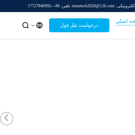
: xinsutech2020@126.com
تلفن: 86---17727846992
ه اصلی


درخواست نقل قول
