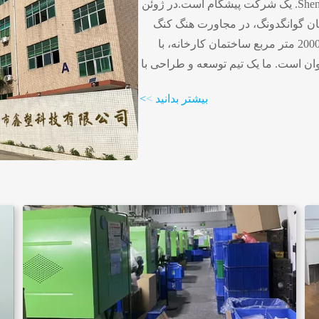
Shenzhen XinsuTechnology Co., Ltd. یک شرکت پیشگام است.در ژوئن
ستان گوانگدونگ، در مجاورت هنگ کنگ
واقع شده است و دارای بیش از 2000 متر مربع ساختمان کارخانه، با
ان است. ما یک تیم توسعه و طراحی با
تجربه داریم. سیستم‌های طراحی CAD، CAM، پرسنل فنی حرفه‌ای
بیشتر بدانید
>
>
 تا تولید انجام می‌دهند. شرکت ما به
‌وکار مشتری محور خود شناخته شده
 و خارج از کشور هستند.اکنون