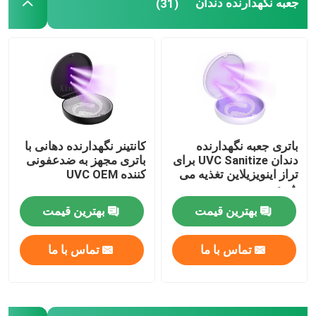
جعبه نگهدارنده دندان
(31)
جعبه تراز با آینه
جویدنی های تراز کننده دندان
ترمیم کننده ارتودنسی
باتری جعبه نگهدارنده
کانتینر نگهدارنده دهانی با
دندان UVC Sanitize برای
باتری مجهز به ضدعفونی
اتصال دهنده های آزمایشگاه دندانپزشکی
تراز اینویزیلاین تغذیه می
کننده UVC OEM
شود
بهترین قیمت
بهترین قیمت
اتصالات لیگاتور ارتودنسی
تماس با ما
تماس با ما
کیت مراقبت ارتودنسی
دهان بازکن دندان