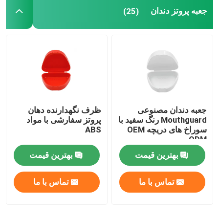
جعبه پروتز دندان
(25)
سینی های قالب گیری دندان
کیت پولیش دندان
برس تمیز کردن دندان مصنوعی
جعبه دندان مصنوعی
ظرف نگهدارنده دهان
واکس ارتودنسی دندان
Mouthguard رنگ سفید با
پروتز سفارشی با مواد
سوراخ های دریچه OEM
ABS
ODM
قطعات اجکتور بزاق
بهترین قیمت
بهترین قیمت
مواد مصرفی دندانپزشکی
تماس با ما
تماس با ما