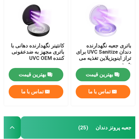
باتری جعبه نگهدارنده
کانتینر نگهدارنده دهانی با
دندان UVC Sanitize برای
باتری مجهز به ضدعفونی
تراز اینویزیلاین تغذیه می
کننده UVC OEM
شود
بهترین قیمت
بهترین قیمت
تماس با ما
تماس با ما
صفحه اصلی
محصولات
جعبه پروتز دندان
(25)
درباره ما