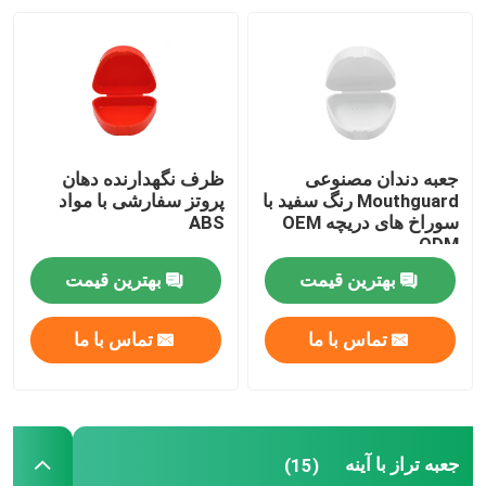
تور کارخانه
کنترل کیفیت
جعبه دندان مصنوعی
ظرف نگهدارنده دهان
با ما تماس بگیرید
Mouthguard رنگ سفید با
پروتز سفارشی با مواد
سوراخ های دریچه OEM
ABS
ODM
درخواست نقل قول
بهترین قیمت
بهترین قیمت
جعبه تاج دندان
تماس با ما
تماس با ما
جعبه نگهدارنده دندان
جعبه تراز با آینه
(15)
جعبه پروتز دندان