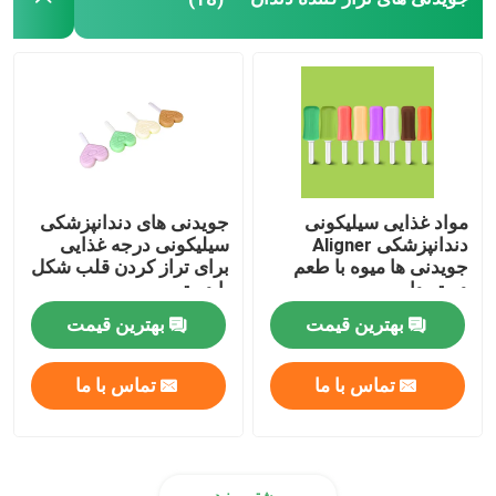
سینی های قالب گیری دندان
کیت پولیش دندان
برس تمیز کردن دندان مصنوعی
مواد غذایی سیلیکونی
جویدنی های دندانپزشکی
دندانپزشکی Aligner
سیلیکونی درجه غذایی
واکس ارتودنسی دندان
جویدنی ها میوه با طعم
برای تراز کردن قلب شکل
دسته دار
با دسته
بهترین قیمت
بهترین قیمت
قطعات اجکتور بزاق
تماس با ما
تماس با ما
مواد مصرفی دندانپزشکی
بیشتر ببینید