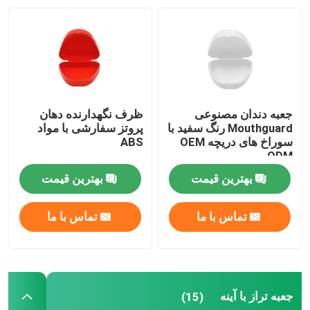
تور کارخانه
کنترل کیفیت
جعبه دندان مصنوعی
ظرف نگهدارنده دهان
با ما تماس بگیرید
Mouthguard رنگ سفید با
پروتز سفارشی با مواد
سوراخ های دریچه OEM
ABS
ODM
درخواست نقل قول
بهترین قیمت
بهترین قیمت
جعبه تاج دندان
تماس با ما
تماس با ما
جعبه نگهدارنده دندان
جعبه تراز با آینه
(15)
جعبه پروتز دندان