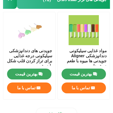
سینی های قالب گیری دندان
کیت پولیش دندان
برس تمیز کردن دندان مصنوعی
مواد غذایی سیلیکونی
جویدنی های دندانپزشکی
دندانپزشکی Aligner
سیلیکونی درجه غذایی
واکس ارتودنسی دندان
جویدنی ها میوه با طعم
برای تراز کردن قلب شکل
دسته دار
با دسته
بهترین قیمت
بهترین قیمت
قطعات اجکتور بزاق
تماس با ما
تماس با ما
مواد مصرفی دندانپزشکی
بیشتر ببینید