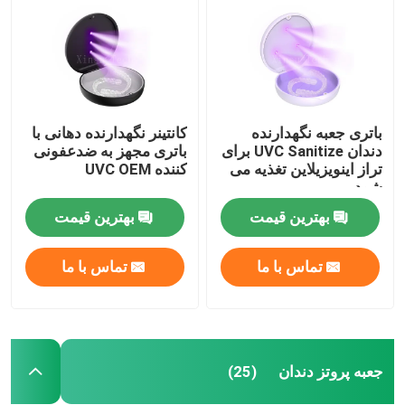
باتری جعبه نگهدارنده
کانتینر نگهدارنده دهانی با
دندان UVC Sanitize برای
باتری مجهز به ضدعفونی
تراز اینویزیلاین تغذیه می
کننده UVC OEM
شود
بهترین قیمت
بهترین قیمت
تماس با ما
تماس با ما
صفحه اصلی
محصولات
جعبه پروتز دندان
(25)
درباره ما