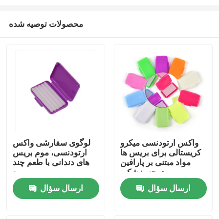
محصولات توصیه شده
واکس ارتودنسی میکرو
لوگوی سفارشی واکس
کریستالی برای بریس ها
ارتودنسی، موم بریس
خانه
مواد مبتنی بر پارافین
های دندانی با طعم چند
درجه پزشکی
میوه
دربارهی ما
ارسال سؤال
ارسال سؤال
اطلاعات تماس