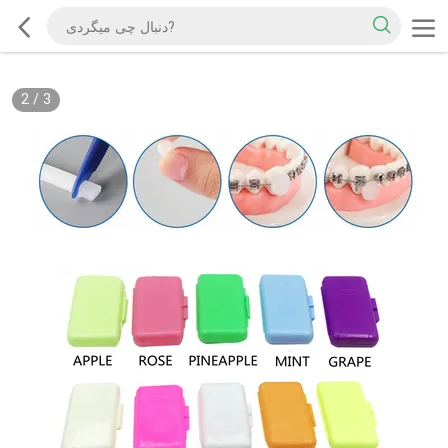
2
/
3