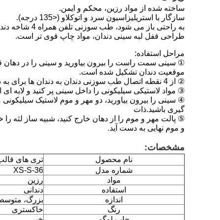
ساخته شده از مواد رزین، محکم و ایمن.
سازگار با استریلیزاسیون سرد و اتوکلاو (<135 درجه).
به راحتی باز می شود، طب سوزنی تلفن همراه 4 شاخه دندان را لمس می کند، موقعیت دندان را به راحتی باز می کند.
طراحی قفل لبه سینی دندان، مواد چاپ قوی تر است.
مراحل استفاده:
موقعیت دندان تشکیل شده است.
② از 4 نقطه اتصال طب سوزنی دندان به دندان ها برای به دست آوردن پالت مهر و موم مورد نیاز استفاده کنید.
③ مواد لاستیکی سیلیکونی را داخل سینی پر کنید و لایه ای 
④ سینی را بیرون بیاورید، دو مهر و موم لاستیک سیلیکونی
گیری باشید.ذات
⑤ پالت مهر و موم را از دهان خارج کنید، شبیه ساز لثه را
و موم نهایی به دست آید.
مشخصات:
نام محصول
تری های قالب
شماره مدل
XS-S-36
مواد
رزین
استفاده
دندانی
اندازه
بزرگ، متوسط،
رنگ
خاکستری
چاپ لوگو
خیر