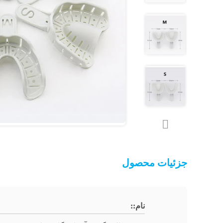
جزئیات محصول
نام::