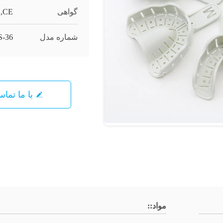
گواهی
,CE
شماره مدل
S-36
با ما تما
مواد::