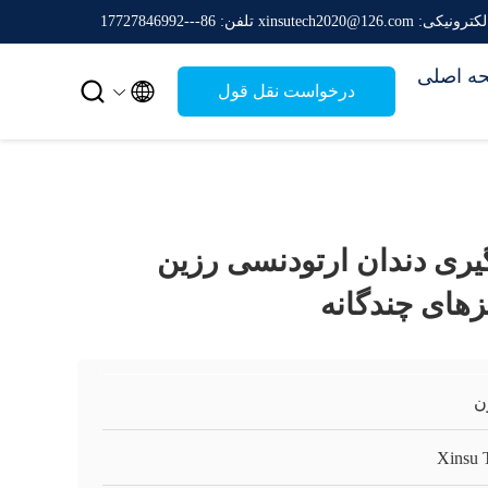
: xinsutech2020@126.com
تلفن: 86---17727846992
ه اصلی


درخواست نقل قول
یری دندان ارتودنسی رزین
زهای چندگانه
ن
Xinsu 